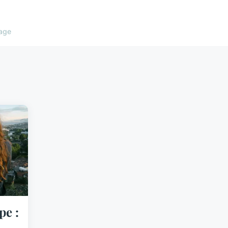
age
pe :