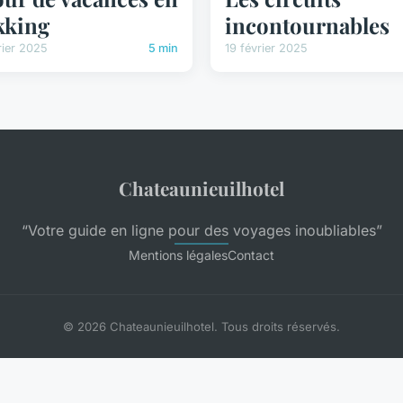
kking
incontournables
rier 2025
5 min
19 février 2025
Chateaunieuilhotel
“Votre guide en ligne pour des voyages inoubliables”
Mentions légales
Contact
© 2026 Chateaunieuilhotel. Tous droits réservés.