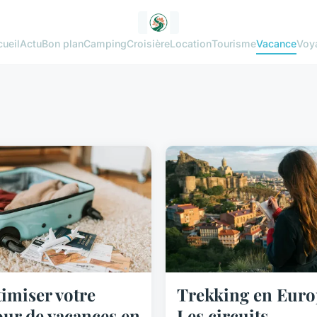
ueil
Actu
Bon plan
Camping
Croisière
Location
Tourisme
Vacance
Voy
imiser votre
Trekking en Euro
our de vacances en
Les circuits