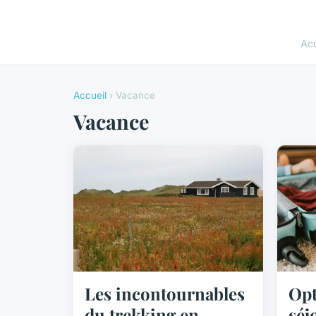
Acc
Accueil
› Vacance
Vacance
Les incontournables
Opt
du trekking en
séj