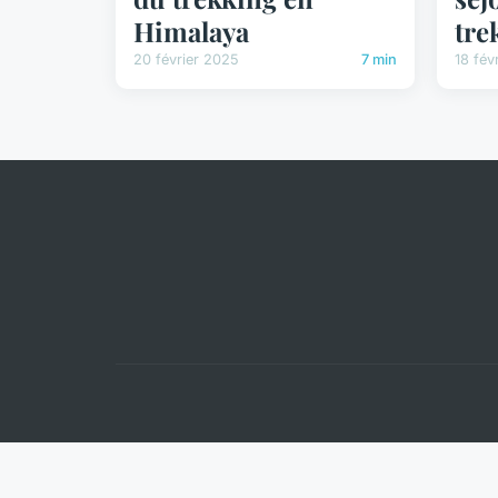
Himalaya
tre
20 février 2025
7 min
18 fév